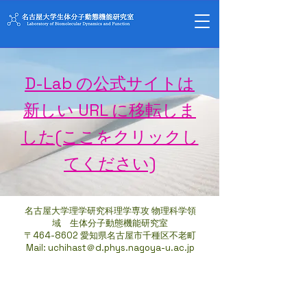
D-Lab の公式サイトは
新しい URL に移転しま
した(ここをクリックし
てください)
名古屋大学理学研究科理学専攻 物理科学領
域 生体分子動態機能研究室
〒464-8602 愛知県名古屋市千種区不老町
Mail: uchihast＠d.phys.nagoya-u.ac.jp
© 2022 D Lab.
Wix.com
で作成されました。