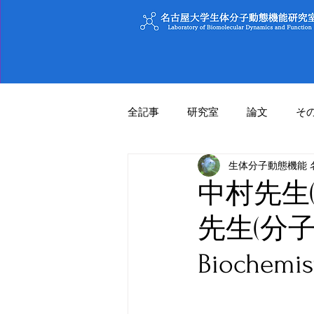
全記事
研究室
論文
そ
生体分子動態機能 
中村先生(静
先生(分
Bioche