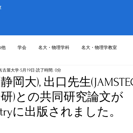
の他
学会
名大・物理学科
名大・物理学教室
名古屋大学
5月19日
読了時間: 0分
岡大), 出口先生(JAMSTEC
子研)との共同研究論文が
mistryに出版されました。