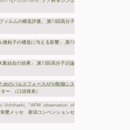
with Tip-Scan AFM
",
ナノ科学シンポ
粒子フィルムの構造評価」,第73回高分子
ゲル微粒子の構造に与える影響」,第73
における水素結合の効果」,第73回高分子討論
ためのパルスフォースAFM制御シス
ンター. （口頭発表）
ki Uchihashi, "AFM observation of
7日, 朱鷺メッセ 新潟コンベンションセ