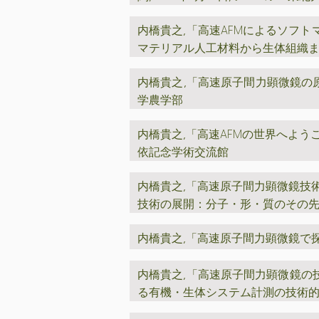
高速AFMによるソフト
内橋貴之,「
マテリアル人工材料から生体組織
高速原子間力顕微鏡の
内橋貴之,「
学農学部
高速AFMの世界へよう
内橋貴之,「
依記念学術交流館
高速原子間力顕微鏡技
内橋貴之,「
技術の展開：分子・形・質のその
高速原子間力顕微鏡で
内橋貴之,「
高速原子間力顕微鏡の
内橋貴之,「
る有機・生体システム計測の技術