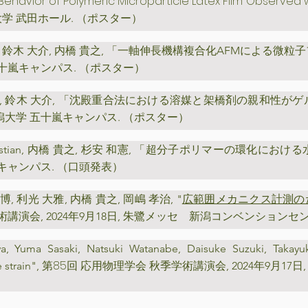
Behavior of Polymeric Microparticle Latex Film Observed 
 東京大学 武田ホール. （ポスター）
豐嶽, 鈴木 大介, 内橋 貴之, 「一軸伸長機構複合化AFMによる微
 五十嵐キャンパス. （ポスター）
 貴之, 鈴木 大介, 「沈殿重合法における溶媒と架橋剤の親和性が
, 新潟大学 五十嵐キャンパス. （ポスター）
r Christian, 内橋 貴之, 杉安 和憲, 「超分子ポリマーの環化
十嵐キャンパス. （口頭発表）
谷 崇博, 利光 大雅, 内橋 貴之, 岡嶋 孝治, "
広範囲メカニクス計測の
学術講演会
,
2024年9月18日, 朱鷺メッセ 新潟コンベンションセ
awa, Yuma Sasaki, Natsuki Watanabe, Daisuke Suzuki, Takayu
第85回 応用物理学会 秋季学術講演会
e strain",
,
2024年9月1