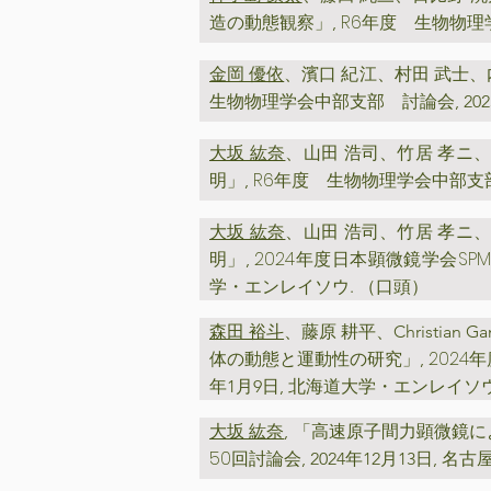
R6年度 生物物
造の動態観察」,
金岡 優依
、濱口 紀江、村田 武士、
生物物理学会中部支部 討論会
,
2
大坂 紘奈
、山田 浩司、竹居 孝ニ、
R6年度 生物物理学会中部支
明」,
大坂 紘奈
、山田 浩司、竹居 孝ニ、
2024年度日本顕微鏡学会S
明」,
学・エンレイソウ. （口頭）
森田 裕斗
、藤原 耕平、Christia
202
体の動態と運動性の研究」,
年1月9日, 北海道大学・エンレイソウ
大坂 紘奈
, 「高速原子間力顕微鏡に
50回討論会
,
2024年12月13日, 