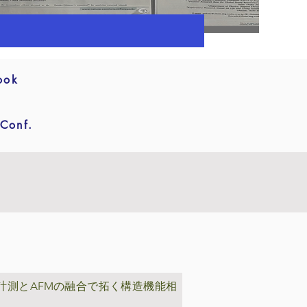
ook
 Conf.
計測とAFMの融合で拓く構造機能相