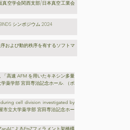
面真空学会関西支部/日本真空工業会
DS シンポジウム 2024
的秩序および動的秩序を有するソフトマ
之, 「高速 AFM を用いたキネシン多量
市立大学薬学部 宮田専治記念ホール. （ポ
during cell division investigated by
 名古屋市立大学薬学部 宮田専治記念ホー
ZapAによるFtsZフィラメント架橋構