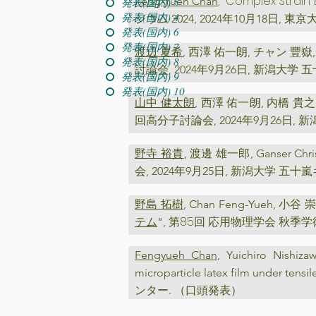
, "
Complex Strain 
Feng-Yueh Chan
発表(国内) 5
発表(国内) 4
ジウム 2024, 2024年10月18日,
発表(国内) 6
発表(国内) 7
渡辺 夏希
, 西澤 佑一朗, チャン 
発表(国内) 8
討論会
,
2024年9月26日, 新潟大学
発表(国内) 9
発表(国内) 10
山中 健太朗
, 西澤 佑一朗, 内橋
回高分子討論会
,
2024年9月26日
野寺 裕貴
, 渡邊 雄一郎, Ganse
会
,
2024年9月25日, 新潟大学 五
野島 拓樹
, Chan Feng-Yueh, 小
第85回 応用物理学会 秋季
テム
",
Fengyueh Chan
, Yuichiro Nishiz
microparticle latex film under tensil
ンター. （口頭発表）