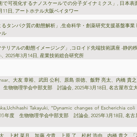
術で可視化するナノスケールでの分子ダイナミクス」
日本表
,
年9月11日, アートホテル大阪ベイタワー
よるタンパク質の動態解析」
生命科学・創薬研究支援基盤事業 BIN
,
ール
マテリアルの動態イメージング」
,コロイド先端技術講座 -静
2025年3月14日, 産業技術総合研究所
n Gansar、大友 章裕、武田 公利、原島 崇徳、飯野 亮太、内橋 貴
度 生物物理学会中部支部 討論会
,
2025年3月18日, 名古屋
aka,Uchihashi Takayuki, "Dynamic changes of Escherichia coli 
R6年度 生物物理学会中部支部 討論会
,
2025年3月18日,
大、上村 菜月、加藤 夕貴、上原 了、松村 浩由、内橋 貴之, 「