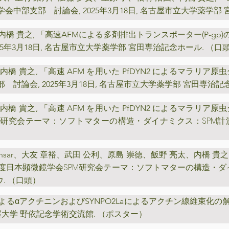
理学会中部支部 討論会
,
2025年3月18日, 名古屋市立大学薬学部
内橋 貴之, 「高速AFMによる多剤排出トランスポーター(P-gp
025年3月18日, 名古屋市立大学薬学部 宮田専治記念ホール. （口
内橋 貴之, 「高速 AFM を用いた PfDYN2 によるマラリ
部 討論会
,
2025年3月18日, 名古屋市立大学薬学部 宮田専治記
内橋 貴之, 「高速 AFM を用いた PfDYN2 によるマラリ
PM研究会テーマ：ソフトマターの構造・ダイナミクス：SPM
n Gansar、大友 章裕、武田 公利、原島 崇徳、飯野 亮太、内橋 貴
4年度日本顕微鏡学会SPM研究会テーマ：ソフトマターの構造・ダ
. （口頭）
よるαアクチニンおよびSYNPO2Laによるアクチン線維束化の
名古屋大学 野依記念学術交流館. （ポスター）