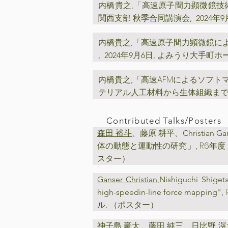
高速原子間力顕微鏡技
内橋貴之,「
関西支部 秋季合同講演会
, 2024
高速原子間力顕微鏡に
内橋貴之,「
, 2024年9月6日, よみうり大手町ホ
高速AFMによるソフト
内橋貴之,「
テリアル人工材料から生体組織まで-, 
Contributed Talks/Posters
森田 裕斗
、藤原 耕平、Christia
R6年
体の動態と運動性の研究」,
スター）
Ganser Christian
,Nishiguchi Shiget
high-speedin-line force mapping",
ル. （ポスター）
神子島 豪太
、藤田 純三、日比野 滉