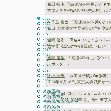
森田 裕斗
, 「高速AFMを用いた
古屋大学 野依記念学術交流館. （
2022
神子島 豪太
, 「高速AFMを用いたF
2022
2021
13日, 名古屋大学 野依記念学術交流
2019
2020
金岡 優依
,「高速AFMによるP-gly
2015
大学 野依記念学術交流館. （口頭）
2017
2014
, 「
金岡 優依
,
高速AFMによるSe
2018
（ポスター）
2016
2013
2023
「
大坂 紘奈
,
高速原子間力顕微鏡によ
2023
2024年10月18日, 東京大学 武田ホ
2022
発表(国内) 1
, "
Complex Strain 
Feng-Yueh Chan
発表(国内) 2
ジウム 2024, 2024年10月18日,
発表(国内) 2のコピー
発表(国内) 3