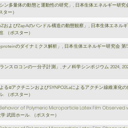
日本生体エネルギー研究会
キネシン多量体の動態と運動性の研究」,
ポスター）
日本生体エネルギ
tsZおよびZapAのバンドル構造の動態観察」,
館. （ポスター）
日本生体エネルギー研究会 第
coproteinのダイナミクス解析」,
,
cトランスロコンの一分子計測」
ナノ科学シンポジウム 2024, 20
るαアクチニンおよびSYNPO2Laによるアクチン線維束化
ール. （ポスター）
Behavior of Polymeric Microparticle Latex Film Observed 
 東京大学 武田ホール. （ポスター）