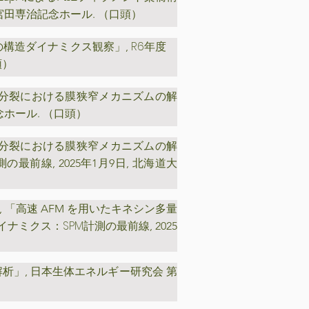
 宮田専治記念ホール. （口頭）
R6年度
)の構造ダイナミクス観察」,
頭）
ア原虫分裂における膜狭窄メカニズムの解
念ホール. （口頭）
ア原虫分裂における膜狭窄メカニズムの解
計測の最前線
,
2025年1月9日, 北海道大
之, 「高速 AFM を用いたキネシン多量
イナミクス：SPM計測の最前線
,
2025
日本生体エネルギー研究会 第
解析」,