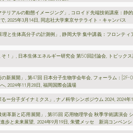
マテリアルの動態イメージング」
コロイド先端技術講座：静
,
まで
,
2025年3月14日, 同志社大学東京サテライト・キャンパス
原理と生体高分子の計測例」
静岡大学 集中講義：フロンティ
,
こそ！」
日本生体エネルギー研究会 第50回討論会
トピックス
,
,
術の新展開」
第47回 日本分子生物学会年会
フォーラム：[2F-
,
,
先へ
, 2024年11月28日, 福岡国際会議場
探るー分子ダイナミクス」
, ナノ科学シンポジウム 2024
, 202
技術革新と応用展開」
第85回 応用物理学会 秋季学術講演会 シ
,
的進歩と未来展望
, 2024年9月19日, 朱鷺メッセ 新潟コンベ